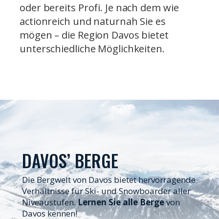
oder bereits Profi. Je nach dem wie
actionreich und naturnah Sie es
mögen – die Region Davos bietet
unterschiedliche Möglichkeiten.
DAVOS’ BERGE
Die Bergwelt von Davos bietet hervorragende
Verhältnisse für Ski- und Snowboarder aller
Niveaustufen.
Lernen Sie alle Berge
von
Davos kennen!